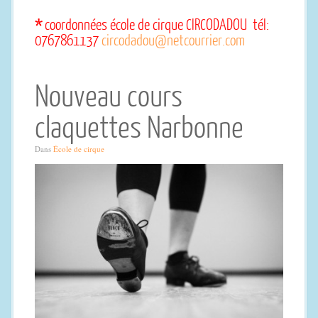
*
coordonnées école de cirque CIRCODADOU tél:
0767861137
circodadou@netcourrier.com
Nouveau cours
claquettes Narbonne
Dans
École de cirque